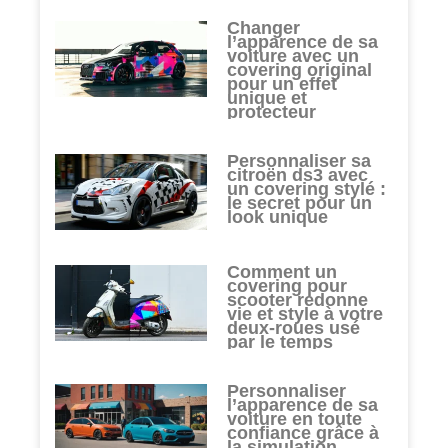
Changer
l’apparence de sa
voiture avec un
covering original
pour un effet
unique et
protecteur
Personnaliser sa
citroën ds3 avec
un covering stylé :
le secret pour un
look unique
Comment un
covering pour
scooter redonne
vie et style à votre
deux-roues usé
par le temps
Personnaliser
l’apparence de sa
voiture en toute
confiance grâce à
la simulation