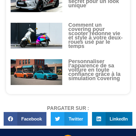
secret pour un look
unique
Comment un
covering pour
scooter redonne vie
et style à votre deux-
roues usé par le
temps
Personnaliser
l’apparence de sa
voiture en toute
confiance grâce à la
simulation covering
PARGATER SUR :
Facebook
Twitter
LinkedIn