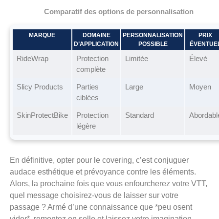
Comparatif des options de personnalisation
MARQUE
DOMAINE
PERSONNALISATION
PRIX
D’APPLICATION
POSSIBLE
ÉVENTUE
RideWrap
Protection
Limitée
Élevé
complète
Slicy Products
Parties
Large
Moyen
ciblées
SkinProtectBike
Protection
Standard
Abordabl
légère
En définitive, opter pour le covering, c’est conjuguer
audace esthétique et prévoyance contre les éléments.
Alors, la prochaine fois que vous enfourcherez votre VTT,
quel message choisirez-vous de laisser sur votre
passage ? Armé d’une connaissance que *peu osent
vider*, remontez en selle et laissez votre imagination