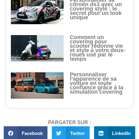
Personnaliser sa
citroën ds3 avec un
covering stylé : le
secret pour un look
unique
Comment un
covering pour
scooter redonne vie
et style à votre deux-
roues usé par le
temps
Personnaliser
l’apparence de sa
voiture en toute
confiance grâce à la
simulation covering
PARGATER SUR :
Facebook
Twitter
LinkedIn