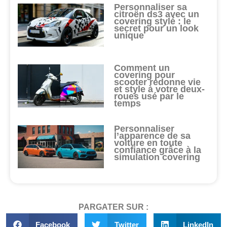
Personnaliser sa
citroën ds3 avec un
covering stylé : le
secret pour un look
unique
Comment un
covering pour
scooter redonne vie
et style à votre deux-
roues usé par le
temps
Personnaliser
l’apparence de sa
voiture en toute
confiance grâce à la
simulation covering
PARGATER SUR :
Facebook
Twitter
LinkedIn