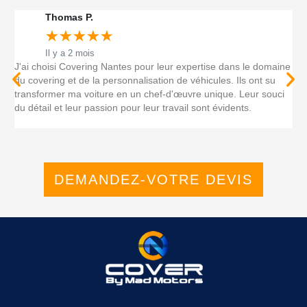
Thomas P.
★
★
★
★
★
Il y a 2 mois
J'ai choisi Covering Nantes pour leur expertise dans le domaine
M
t.
du covering et de la personnalisation de véhicules. Ils ont su
c
s
transformer ma voiture en un chef-d'œuvre unique. Leur souci
à
du détail et leur passion pour leur travail sont évidents.
e
!
DEMANDEZ-VOTRE DEVIS